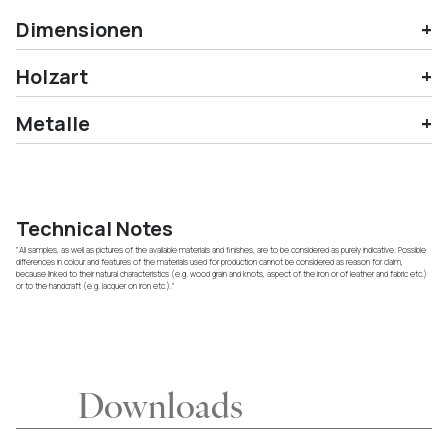
Dimensionen
Holzart
Metalle
Technical Notes
"All samples, as well as pictures of the available materials and finishes, are to be considered as purely indicative. Possible
differences in colour and features of the materials used for production cannot be considered as reason for claim,
because linked to their natural characteristics (e.g. wood grain and knots, aspect of the iron or of leather and fabric etc.)
or to the handcraft (e.g. lacquer on iron etc.)."
Downloads