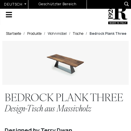
Sprache auswählen
Geschützter Bereich
DEUTSCH
Startseite
Produkte
Wohnmöbel
Tische
Bedrock Plank Three
BEDROCK PLANK THREE
Design-Tisch aus Massivholz
Designed by Terry Dwan