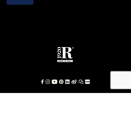
© RIVA Industria Mobili SPA | Via Milano, 137 22063 Cantù (CO) Italy | T.
+39-031 733094 F. +39-031 733413 | P.IVA 01404340133 | E.
info@riva1920.it