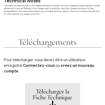
Technical Notes
"All samples, as well as pictures of the available materials and finishes, are to be considered as purely indicative. Possible
differences in colour and features of the materials used for production cannot be considered as reason for claim,
because linked to their natural characteristics (e.g. wood grain and knots, aspect of the iron or of leather and fabric etc.)
or to the handcraft (e.g. lacquer on iron etc.)."
Téléchargements
Pour télécharger, vous devez être un utilisateur
enregistré
Connectez-vous
ou
créez un nouveau
compte
Télécharger la
Fiche Technique