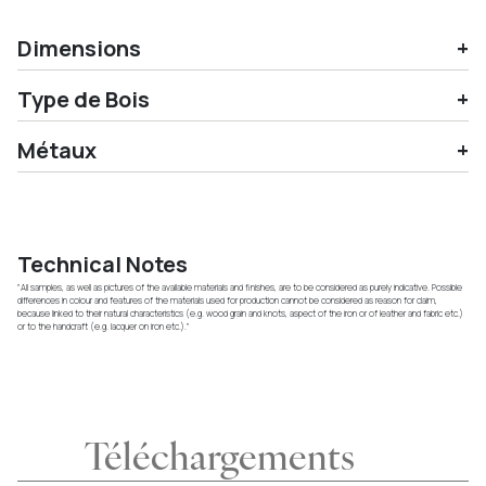
Dimensions
Type de Bois
Métaux
Technical Notes
"All samples, as well as pictures of the available materials and finishes, are to be considered as purely indicative. Possible
differences in colour and features of the materials used for production cannot be considered as reason for claim,
because linked to their natural characteristics (e.g. wood grain and knots, aspect of the iron or of leather and fabric etc.)
or to the handcraft (e.g. lacquer on iron etc.)."
Téléchargements