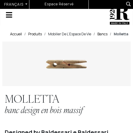
Sélectionnez votre langue
Espace Réservé
FRANÇAIS
Accueil
Produits
Mobilier De L’Espace De Vie
Bancs
Molletta
MOLLETTA
banc design en bois massif
Designed by Baldessari e Baldessari